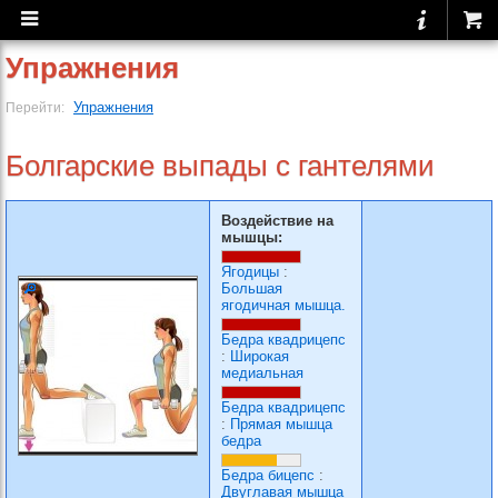
Упражнения
Упражнения
Перейти:
Болгарские выпады с гантелями
Воздействие на
мышцы:
Ягодицы
:
Большая
ягодичная мышца.
Бедра квадрицепс
:
Широкая
медиальная
Бедра квадрицепс
:
Прямая мышца
бедра
Бедра бицепс
:
Двуглавая мышца