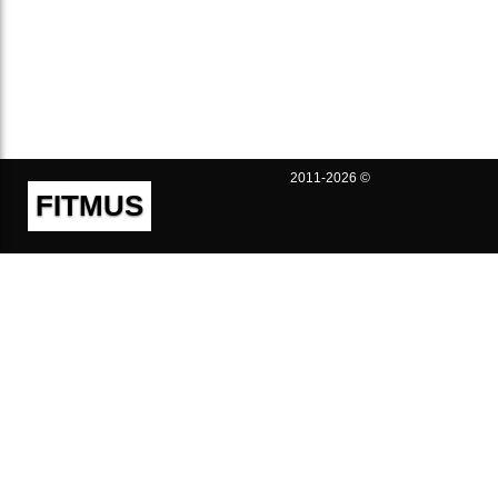
2011-2026 ©
FITMUS
Полезно
Контакты
Пользовательское соглашение
Политика конфиденциальности
Техническая поддержка
Публичная оферта
Предложения и жалобы
support@fitmus.com
Проект
Инструкции