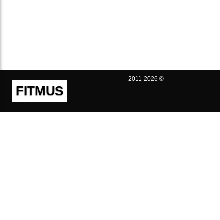
2011-2026 ©
FITMUS
Полезно
Контакты
Пользовательское соглашение
Политика конфиденциальности
Техническая поддержка
Публичная оферта
Предложения и жалобы
support@fitmus.com
Проект
Инструкции