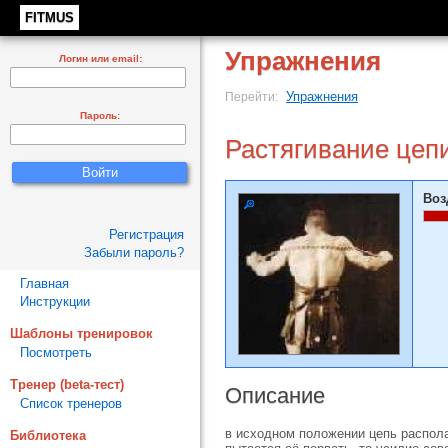
FITMUS
Упражнения
Логин или email:
Упражнения
Перейти:
Пароль:
Растягивание цепи
Воз
Регистрация
Забыли пароль?
Главная
Инструкции
Шаблоны тренировок
Посмотреть
Тренер (beta-тест)
Описание
Список тренеров
в исходном по­ложении цепь распола
Библиотека