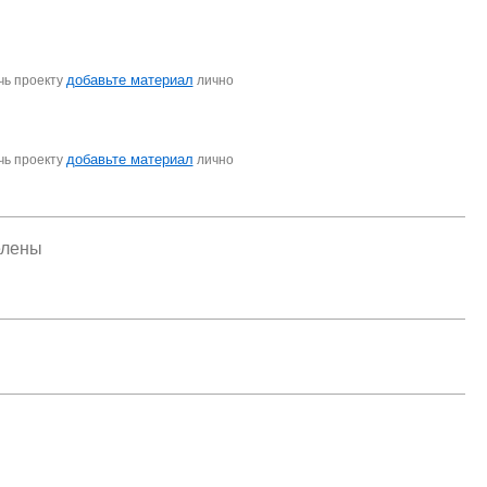
добавьте материал
чь проекту
лично
добавьте материал
чь проекту
лично
елены