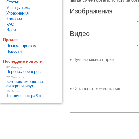
пытается её порвать, то усилие сов
Статьи
Мышцы тела
Изображения
Упражнения
Калории
Е
FAQ
Идеи
Видео
Прочее
Помочь проекту
Е
Новости
▾ Лучшие комментарии
Последние новости
02 Января
Перенос серверов
22 Февраля
IOS приложение не
синхронизирует
▾ Остальные комментарии
20 Июня
Технические работы