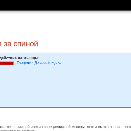
 за спиной
действие на мышцы:
Трицепс
:
Длинный пучок
гает­ся в нижней части трапеци­евидной мышцы, локти смотрят вниз, поэт