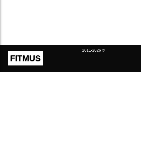
2011-2026 ©
FITMUS
Полезно
Контакты
Пользовательское соглашение
Политика конфиденциальности
Техническая поддержка
Публичная оферта
Предложения и жалобы
support@fitmus.com
Проект
Инструкции