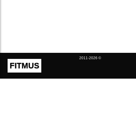
2011-2026 ©
FITMUS
Полезно
Контакты
Пользовательское соглашение
Политика конфиденциальности
Техническая поддержка
Публичная оферта
Предложения и жалобы
support@fitmus.com
Проект