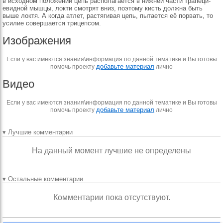
в исходном по­ложении цепь располагает­ся в нижней части трапеци­
евидной мышцы, локти смотрят вниз, поэтому кисть должна быть
выше локтя. А когда атлет, рас­тягивая цепь, пытается её порвать, то
усилие совер­шается трицепсом.
Изображения
Если у вас имеются знания\информация по данной тематике и Вы готовы
добавьте материал
помочь проекту
лично
Видео
Если у вас имеются знания\информация по данной тематике и Вы готовы
добавьте материал
помочь проекту
лично
▾ Лучшие комментарии
На данный момент лучшие не определены
▾ Остальные комментарии
Комментарии пока отсутствуют.