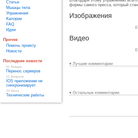
Благодаря этому упражнению всего
Статьи
формы самого пресса, который стане
Мышцы тела
Упражнения
Изображения
Калории
FAQ
Е
Идеи
Видео
Прочее
Помочь проекту
Е
Новости
Последние новости
▾ Лучшие комментарии
02 Января
Перенос серверов
22 Февраля
IOS приложение не
синхронизирует
20 Июня
▾ Остальные комментарии
Технические работы