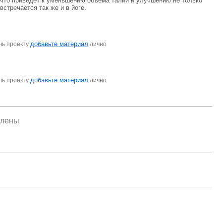
 что приведет к уменьшению объема талии и улучшению не только
стречается так же и в йоге.
добавьте материал
чь проекту
лично
добавьте материал
чь проекту
лично
елены