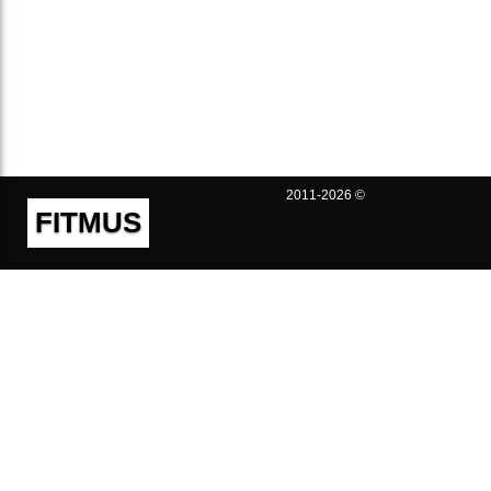
2011-2026 ©
FITMUS
Полезно
Контакты
Пользовательское соглашение
Политика конфиденциальности
Техническая поддержка
Публичная оферта
Предложения и жалобы
support@fitmus.com
Проект