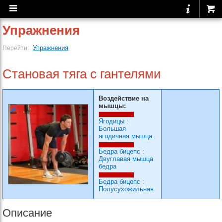
Упражнения
Упражнения
Перейти:
Становая тяга с гантелями
Воздействие на
мышцы:
Ягодицы
:
Большая
ягодичная мышца.
Бедра бицепс
:
Двуглавая мышца
бедра
Бедра бицепс
:
Полусухожильная
Описание