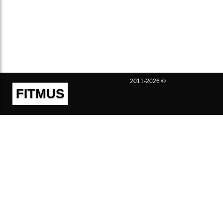
2011-2026 ©
FITMUS
Полезно
Контакты
Пользовательское соглашение
Политика конфиденциальности
Техническая поддержка
Публичная оферта
Предложения и жалобы
support@fitmus.com
Проект
Инструкции