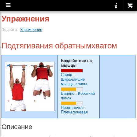
Упражнения
Упражнения
Перейти:
Подтягивания обратнымхватом
Воздействие на
мышцы:
Спина
:
Широчайшие
мышцы спины
Бицепс
:
Короткий
пучок
Предплечье
:
Плечелучевая
Описание