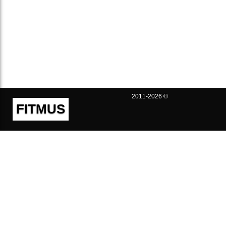
2011-2026 ©
FITMUS
Полезно
Контакты
Пользовательское соглашение
Политика конфиденциальности
Техническая поддержка
Публичная оферта
Предложения и жалобы
support@fitmus.com
Проект