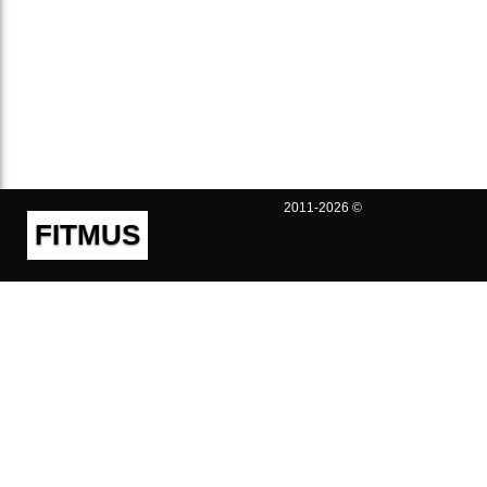
2011-2026 ©
FITMUS
Полезно
Контакты
Пользовательское соглашение
Политика конфиденциальности
Техническая поддержка
Публичная оферта
Предложения и жалобы
support@fitmus.com
Проект