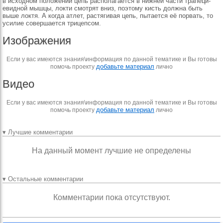
в исходном по­ложении цепь располагает­ся в нижней части трапеци­
евидной мышцы, локти смотрят вниз, поэтому кисть должна быть
выше локтя. А когда атлет, рас­тягивая цепь, пытается её порвать, то
усилие совер­шается трицепсом.
Изображения
Если у вас имеются знания\информация по данной тематике и Вы готовы
добавьте материал
помочь проекту
лично
Видео
Если у вас имеются знания\информация по данной тематике и Вы готовы
добавьте материал
помочь проекту
лично
▾ Лучшие комментарии
На данный момент лучшие не определены
▾ Остальные комментарии
Комментарии пока отсутствуют.