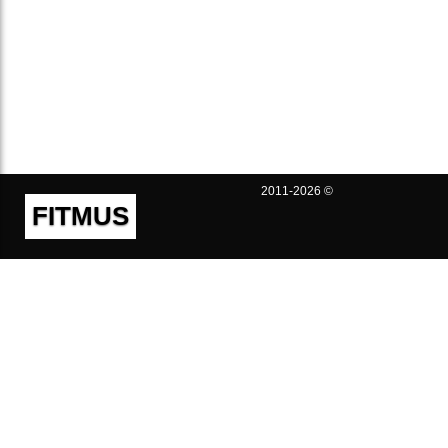
2011-2026 ©
FITMUS
Полезно
Контакты
Пользовательское соглашение
Политика конфиденциальности
Техническая поддержка
Публичная оферта
Предложения и жалобы
support@fitmus.com
Проект