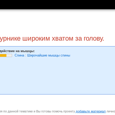
урнике широким хватом за голову.
действие на мышцы:
Спина
:
Широчайшие мышцы спины
добавьте материал
я по данной тематике и Вы готовы помочь проекту
личн