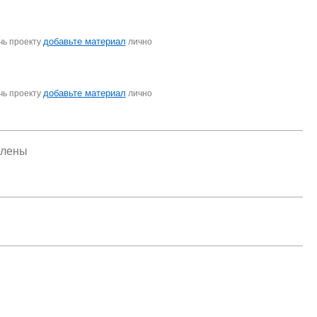
добавьте материал
чь проекту
лично
добавьте материал
чь проекту
лично
елены