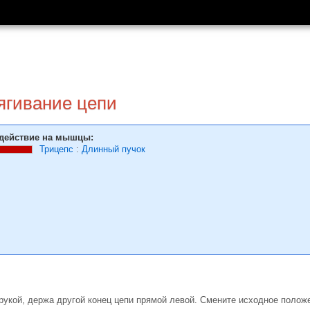
гива­ние цепи
действие на мышцы:
Трицепс
:
Длинный пучок
 рукой, держа другой конец цепи прямой левой. Смените исходное полож