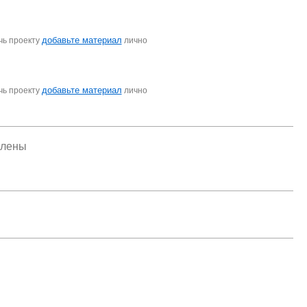
добавьте материал
чь проекту
лично
добавьте материал
чь проекту
лично
елены