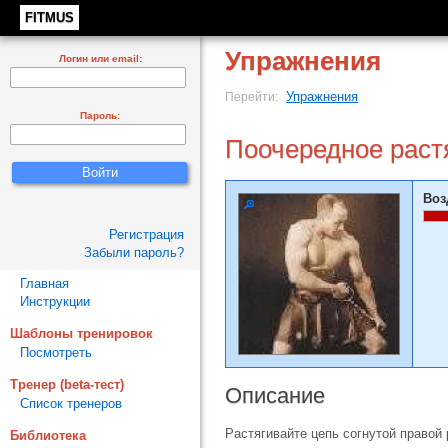
FITMUS
Упражнения
Логин или email:
Упражнения
Перейти:
Пароль:
Поочередное растя
Воз
Регистрация
Забыли пароль?
Главная
Инструкции
Шаблоны тренировок
Посмотреть
Тренер (beta-тест)
Описание
Список тренеров
Растягивайте цепь согнутой правой
Библиотека