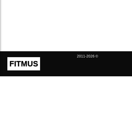
2011-2026 ©
FITMUS
Полезно
Контакты
Пользовательское соглашение
Политика конфиденциальности
Техническая поддержка
Публичная оферта
Предложения и жалобы
support@fitmus.com
Проект