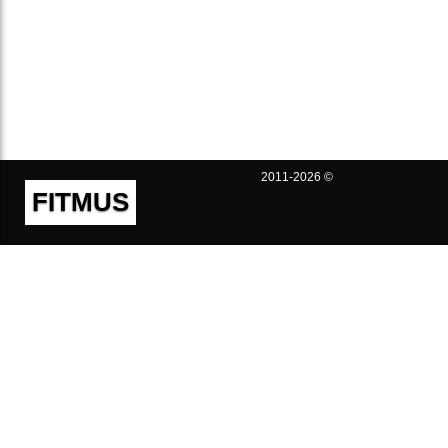
2011-2026 ©
FITMUS
Полезно
Контакты
Пользовательское соглашение
Политика конфиденциальности
Техническая поддержка
Публичная оферта
Предложения и жалобы
support@fitmus.com
Проект
Инструкции