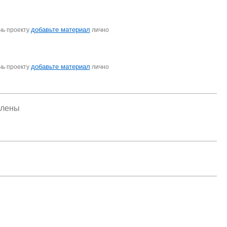
добавьте материал
чь проекту
лично
добавьте материал
чь проекту
лично
елены