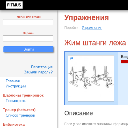
FITMUS
Упражнения
Логин или email:
Упражнения
Перейти:
Пароль:
Жим штанги лежа 
Воз
Регистрация
Забыли пароль?
Главная
Инструкции
Шаблоны тренировок
Посмотреть
Тренер (beta-тест)
Описание
Список тренеров
Если у вас имеются знания\информаци
Библиотека