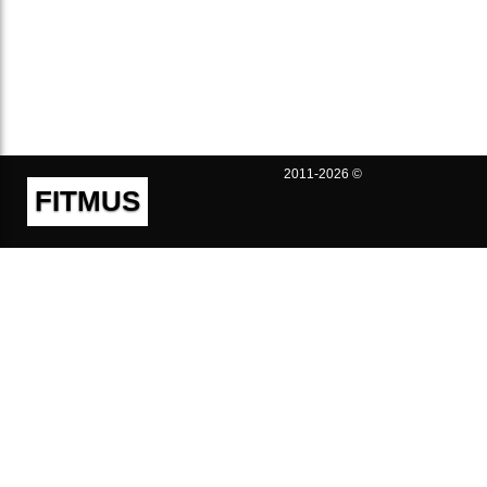
2011-2026 ©
FITMUS
Полезно
Контакты
Пользовательское соглашение
Политика конфиденциальности
Техническая поддержка
Публичная оферта
Предложения и жалобы
support@fitmus.com
Проект
Инструкции