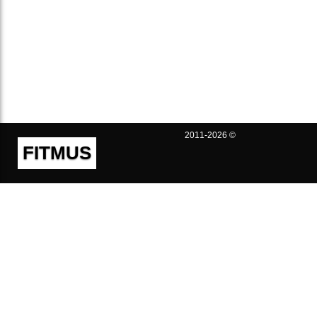
2011-2026 ©
FITMUS
Полезно
Контакты
Пользовательское соглашение
Политика конфиденциальности
Техническая поддержка
Публичная оферта
Предложения и жалобы
support@fitmus.com
Проект