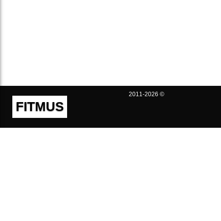
2011-2026 ©
FITMUS
Полезно
Контакты
Пользовательское соглашение
Политика конфиденциальности
Техническая поддержка
Публичная оферта
Предложения и жалобы
support@fitmus.com
Проект