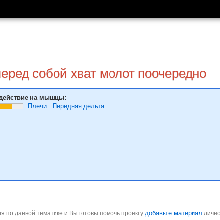
перед собой хват молот поочередно
действие на мышцы:
Плечи
:
Передняя дельта
добавьте материал
я по данной тематике и Вы готовы помочь проекту
личн