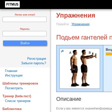
FITMUS
Упражнения
Логин или email:
Упражнения
Перейти:
Пароль:
Подьем гантелей 
Воз
Регистрация
Забыли пароль?
Главная
Инструкции
Шаблоны тренировок
Посмотреть
Тренер (beta-тест)
Описание
Список тренеров
Если у вас имеются знания\информаци
Библиотека