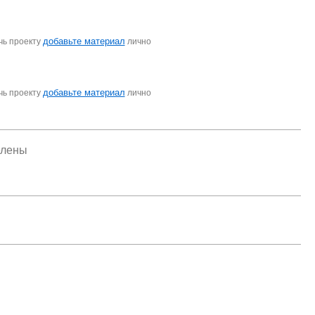
добавьте материал
чь проекту
лично
добавьте материал
чь проекту
лично
елены