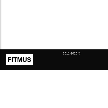
2011-2026 ©
FITMUS
Полезно
Контакты
Пользовательское соглашение
Политика конфиденциальности
Техническая поддержка
Публичная оферта
Предложения и жалобы
support@fitmus.com