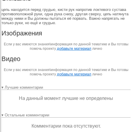
цепь нахо­дится перед грудью, кисти рук напротив локтевого сус­тава
противоположной ру­ки, одна рука снизу, дру­гая сверху, цепь натянута
между ними и Вы должны пытаться её порвать. Важ­но напрягать не
только ру­ки, но ещё и грудью.
Изображения
Если у вас имеются знания\информация по данной тематике и Вы готовы
добавьте материал
помочь проекту
лично
Видео
Если у вас имеются знания\информация по данной тематике и Вы готовы
добавьте материал
помочь проекту
лично
▾ Лучшие комментарии
На данный момент лучшие не определены
▾ Остальные комментарии
Комментарии пока отсутствуют.