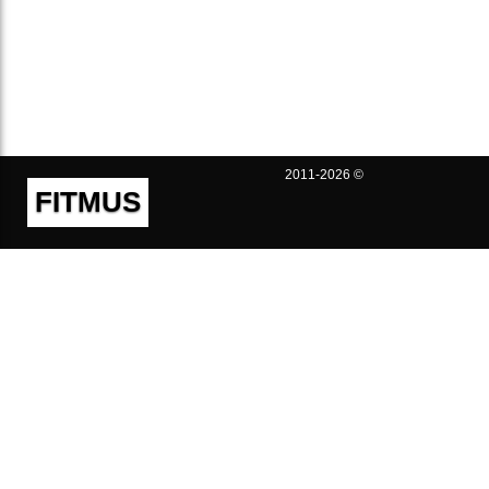
2011-2026 ©
FITMUS
Полезно
Контакты
Пользовательское соглашение
Политика конфиденциальности
Техническая поддержка
Публичная оферта
Предложения и жалобы
support@fitmus.com
Проект
Инструкции