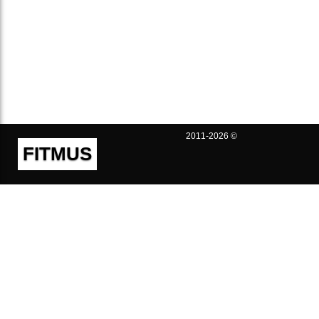
2011-2026 ©
FITMUS
Полезно
Контакты
Пользовательское соглашение
Политика конфиденциальности
Техническая поддержка
Публичная оферта
Предложения и жалобы
support@fitmus.com
Проект