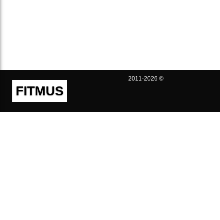
2011-2026 ©
FITMUS
Полезно
Контакты
Пользовательское соглашение
Политика конфиденциальности
Техническая поддержка
Публичная оферта
Предложения и жалобы
support@fitmus.com
Проект
Инструкции