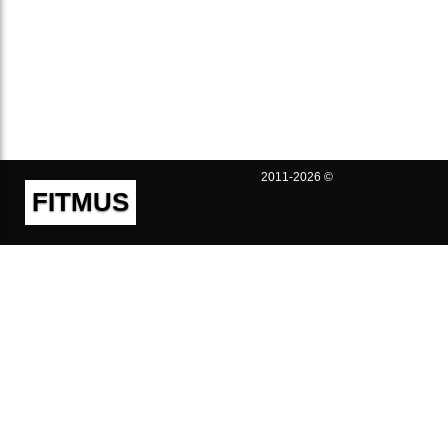
2011-2026 ©
FITMUS
Полезно
Контакты
Пользовательское соглашение
Политика конфиденциальности
Техническая поддержка
Публичная оферта
Предложения и жалобы
support@fitmus.com
Проект
Инструкции