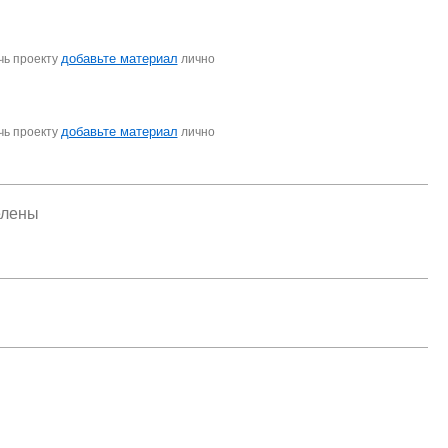
добавьте материал
чь проекту
лично
добавьте материал
чь проекту
лично
елены