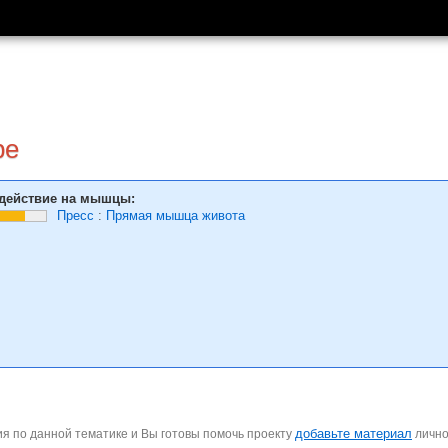
ре
действие на мышцы:
Пресс
:
Прямая мышца живота
добавьте материал
я по данной тематике и Вы готовы помочь проекту
личн