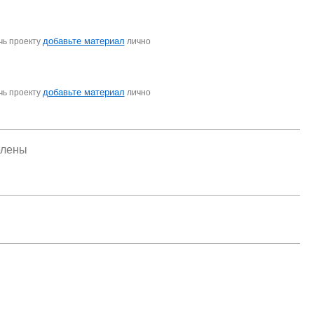
добавьте материал
чь проекту
лично
добавьте материал
чь проекту
лично
елены