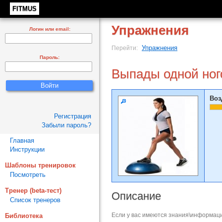
FITMUS
Упражнения
Логин или email:
Упражнения
Перейти:
Пароль:
Выпады одной ног
Воз
Регистрация
Забыли пароль?
Главная
Инструкции
Шаблоны тренировок
Посмотреть
Тренер (beta-тест)
Описание
Список тренеров
Если у вас имеются знания\информаци
Библиотека