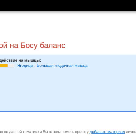
ой на Босу баланс
действие на мышцы:
Ягодицы
:
Большая ягодичная мышца.
добавьте материал
я по данной тематике и Вы готовы помочь проекту
личн