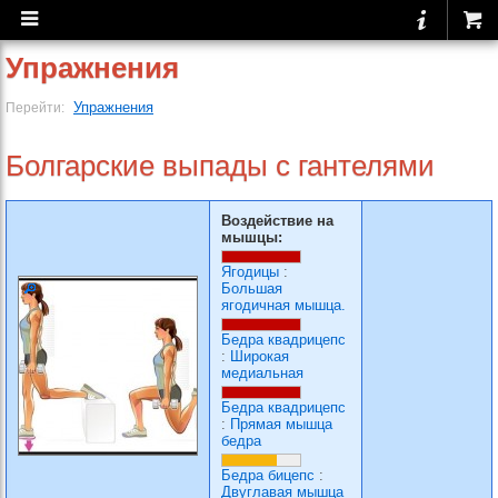
Упражнения
Упражнения
Перейти:
Болгарские выпады с гантелями
Воздействие на
мышцы:
Ягодицы
:
Большая
ягодичная мышца.
Бедра квадрицепс
:
Широкая
медиальная
Бедра квадрицепс
:
Прямая мышца
бедра
Бедра бицепс
:
Двуглавая мышца