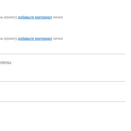
добавьте материал
чь проекту
лично
добавьте материал
чь проекту
лично
елены