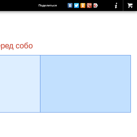
Поделиться
еред собо