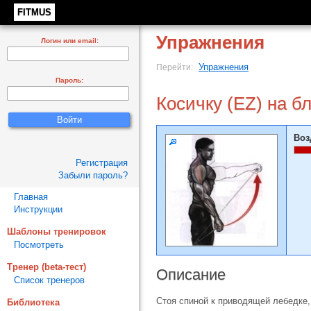
FITMUS
Упражнения
Логин или email:
Упражнения
Перейти:
Пароль:
Косичку (EZ) на б
Воз
Регистрация
Забыли пароль?
Главная
Инструкции
Шаблоны тренировок
Посмотреть
Тренер (beta-тест)
Описание
Список тренеров
Стоя спиной к приводящей лебедке,
Библиотека