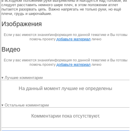
в исходном по­ложении руки выпрямле­ны и находятся над голо­вой, их
следует расста­вить немного шире плеч, в этом положении атлет
пытается разорвать цепь. Важно напрягать не толь­ко руки, но ещё
плечи, грудь и широчайшие.
Изображения
Если у вас имеются знания\информация по данной тематике и Вы готовы
добавьте материал
помочь проекту
лично
Видео
Если у вас имеются знания\информация по данной тематике и Вы готовы
добавьте материал
помочь проекту
лично
▾ Лучшие комментарии
На данный момент лучшие не определены
▾ Остальные комментарии
Комментарии пока отсутствуют.