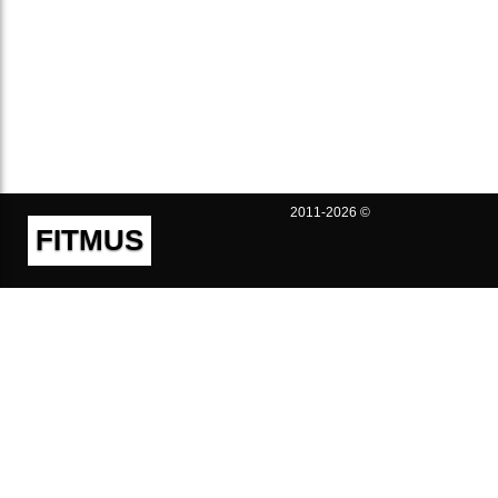
2011-2026 ©
FITMUS
Полезно
Контакты
Пользовательское соглашение
Политика конфиденциальности
Техническая поддержка
Публичная оферта
Предложения и жалобы
support@fitmus.com
Проект