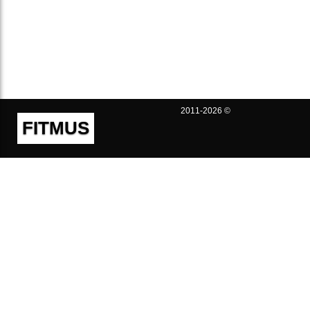
2011-2026 ©
FITMUS
Полезно
Контакты
Пользовательское соглашение
Политика конфиденциальности
Техническая поддержка
Публичная оферта
Предложения и жалобы
support@fitmus.com
Проект
Инструкции