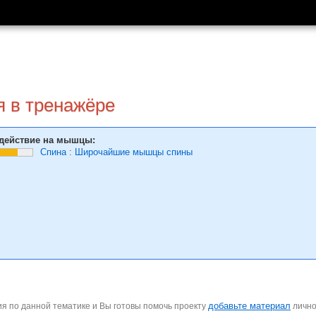
дя в тренажёре
действие на мышцы:
Спина
:
Широчайшие мышцы спины
добавьте материал
я по данной тематике и Вы готовы помочь проекту
личн