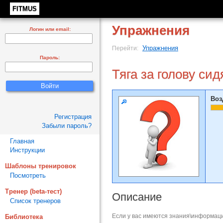
FITMUS
Упражнения
Логин или email:
Упражнения
Перейти:
Пароль:
Тяга за голову си
Воз
Регистрация
Забыли пароль?
Главная
Инструкции
Шаблоны тренировок
Посмотреть
Тренер (beta-тест)
Описание
Список тренеров
Если у вас имеются знания\информаци
Библиотека