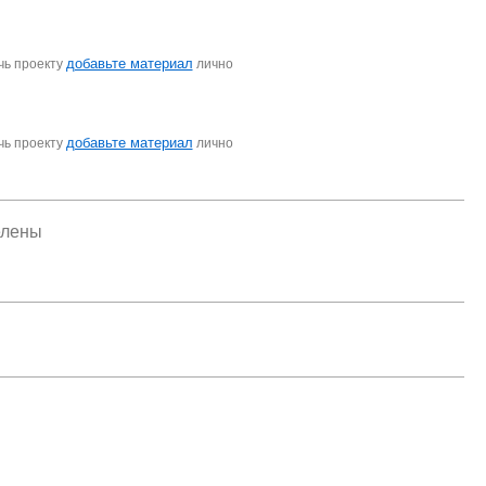
добавьте материал
чь проекту
лично
добавьте материал
чь проекту
лично
елены