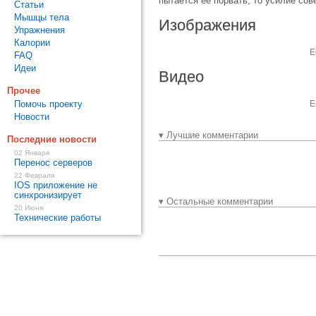
пытается её порвать, то усилие сов
Статьи
Мышцы тела
Изображения
Упражнения
Калории
Е
FAQ
Идеи
Видео
Прочее
Помочь проекту
Е
Новости
▾ Лучшие комментарии
Последние новости
02 Января
Перенос серверов
22 Февраля
IOS приложение не
синхронизирует
▾ Остальные комментарии
20 Июня
Технические работы