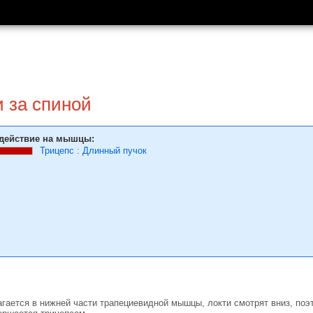
 за спиной
действие на мышцы:
Трицепс
:
Длинный пучок
гает­ся в нижней части трапеци­евидной мышцы, локти смотрят вниз, поэт