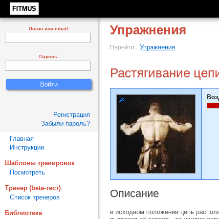
FITMUS
Упражнения
Логин или email:
Упражнения
Перейти:
Пароль:
Растягивание цепи
Воз
Регистрация
Забыли пароль?
Главная
Инструкции
Шаблоны тренировок
Посмотреть
Тренер (beta-тест)
Описание
Список тренеров
в исходном по­ложении цепь распола
Библиотека