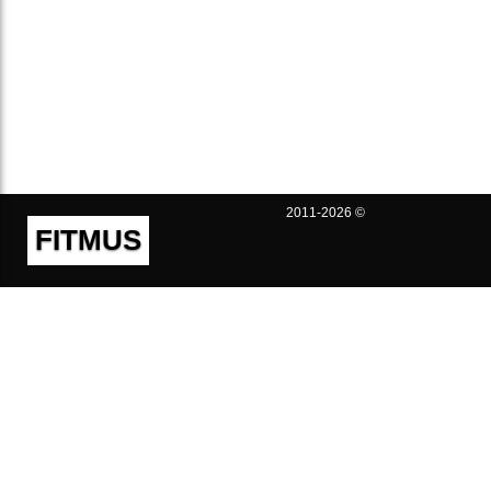
2011-2026 ©
FITMUS
Полезно
Контакты
Пользовательское соглашение
Политика конфиденциальности
Техническая поддержка
Публичная оферта
Предложения и жалобы
support@fitmus.com
Проект