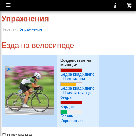
Упражнения
Упражнения
Перейти:
Езда на велосипеде
Воздействие на
мышцы:
Бедра квадрицепс
:
Портняжная
Бедра квадрицепс
:
Прямая мышца
бедра
Кардио
Голень
:
Икроножная
Описание