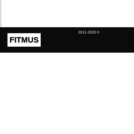
2011-2026 ©
FITMUS
Полезно
Контакты
Пользовательское соглашение
Политика конфиденциальности
Техническая поддержка
Публичная оферта
Предложения и жалобы
support@fitmus.com
Проект
Инструкции
Для разработчиков
FAQ (Вопросы и Ответы)