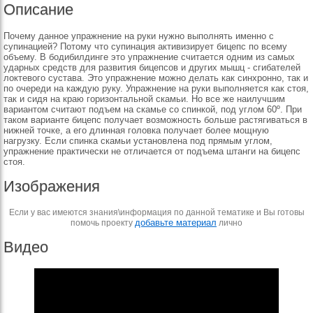
Описание
Почему данное упражнение на руки нужно выполнять именно с
супинацией? Потому что супинация активизирует бицепс по всему
объему. В бодибилдинге это упражнение считается одним из самых
ударных средств для развития бицепсов и других мышц - сгибателей
локтевого сустава. Это упражнение можно делать как синхронно, так и
по очереди на каждую руку. Упражнение на руки выполняется как стоя,
так и сидя на краю горизонтальной скамьи. Но все же наилучшим
вариантом считают подъем на скамье со спинкой, под углом 60º. При
таком варианте бицепс получает возможность больше растягиваться в
нижней точке, а его длинная головка получает более мощную
нагрузку. Если спинка скамьи установлена под прямым углом,
упражнение практически не отличается от подъема штанги на бицепс
стоя.
Изображения
Если у вас имеются знания\информация по данной тематике и Вы готовы
добавьте материал
помочь проекту
лично
Видео