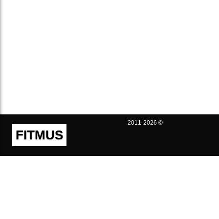
2011-2026 ©
FITMUS
Полезно
Контакты
Пользовательское соглашение
Политика конфиденциальности
Техническая поддержка
Публичная оферта
Предложения и жалобы
support@fitmus.com