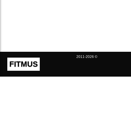
2011-2026 ©
FITMUS
Полезно
Контакты
Пользовательское соглашение
Политика конфиденциальности
Техническая поддержка
Публичная оферта
Предложения и жалобы
support@fitmus.com
Проект