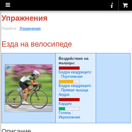
Упражнения
Упражнения
Перейти:
Езда на велосипеде
Воздействие на
мышцы:
Бедра квадрицепс
:
Портняжная
Бедра квадрицепс
:
Прямая мышца
бедра
Кардио
Голень
:
Икроножная
Описание