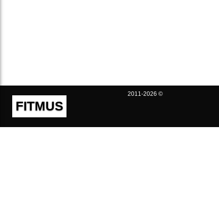
2011-2026 ©
FITMUS
Полезно
Контакты
Пользовательское соглашение
Политика конфиденциальности
Техническая поддержка
Публичная оферта
Предложения и жалобы
support@fitmus.com
Проект