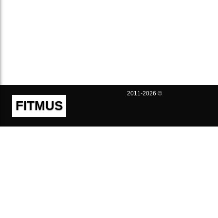
2011-2026 ©
FITMUS
Полезно
Контакты
Пользовательское соглашение
Политика конфиденциальности
Техническая поддержка
Публичная оферта
Предложения и жалобы
support@fitmus.com
Проект