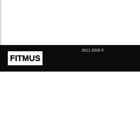
2011-2026 ©
FITMUS
Полезно
Контакты
Пользовательское соглашение
Политика конфиденциальности
Техническая поддержка
Публичная оферта
Предложения и жалобы
support@fitmus.com
Проект
Инструкции