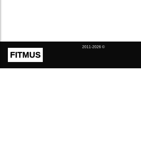
2011-2026 ©
FITMUS
Полезно
Контакты
Пользовательское соглашение
Политика конфиденциальности
Техническая поддержка
Публичная оферта
Предложения и жалобы
support@fitmus.com
Проект
Инструкции
Для разработчиков