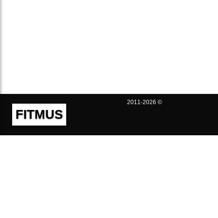
2011-2026 ©
FITMUS
Полезно
Контакты
Пользовательское соглашение
Политика конфиденциальности
Техническая поддержка
Публичная оферта
Предложения и жалобы
support@fitmus.com
Проект