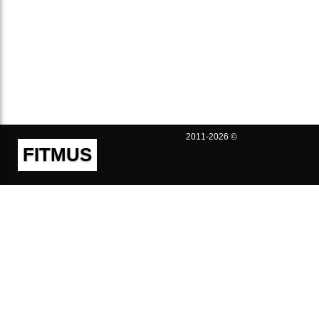
2011-2026 ©
FITMUS
Полезно
Контакты
Пользовательское соглашение
Политика конфиденциальности
Техническая поддержка
Публичная оферта
Предложения и жалобы
support@fitmus.com
Проект