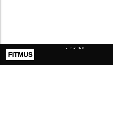
2011-2026 ©
FITMUS
Полезно
Контакты
Пользовательское соглашение
Политика конфиденциальности
Техническая поддержка
Публичная оферта
Предложения и жалобы
support@fitmus.com
Проект