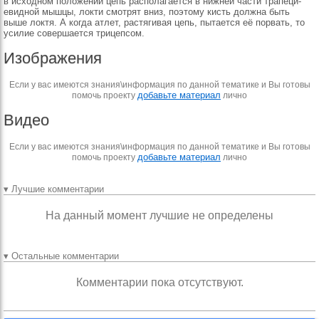
в исходном по­ложении цепь располагает­ся в нижней части трапеци­
евидной мышцы, локти смотрят вниз, поэтому кисть должна быть
выше локтя. А когда атлет, рас­тягивая цепь, пытается её порвать, то
усилие совер­шается трицепсом.
Изображения
Если у вас имеются знания\информация по данной тематике и Вы готовы
добавьте материал
помочь проекту
лично
Видео
Если у вас имеются знания\информация по данной тематике и Вы готовы
добавьте материал
помочь проекту
лично
▾ Лучшие комментарии
На данный момент лучшие не определены
▾ Остальные комментарии
Комментарии пока отсутствуют.