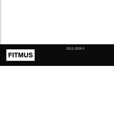
2011-2026 ©
FITMUS
Полезно
Контакты
Пользовательское соглашение
Политика конфиденциальности
Техническая поддержка
Публичная оферта
Предложения и жалобы
support@fitmus.com
Проект