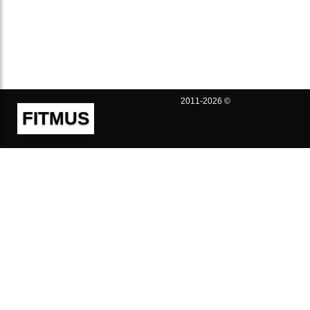
2011-2026 ©
FITMUS
Полезно
Контакты
Пользовательское соглашение
Политика конфиденциальности
Техническая поддержка
Публичная оферта
Предложения и жалобы
support@fitmus.com
Проект
Инструкции
Для разработчиков