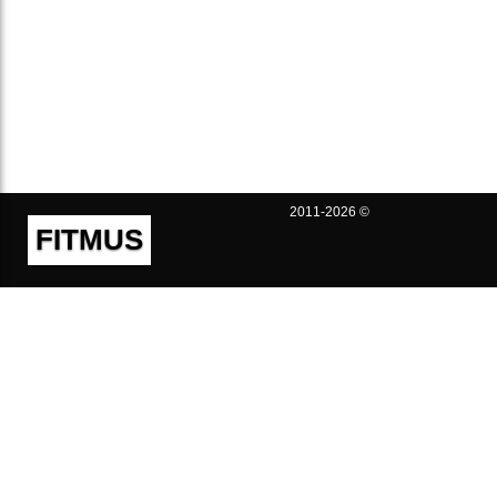
2011-2026 ©
FITMUS
Полезно
Контакты
Пользовательское соглашение
Политика конфиденциальности
Техническая поддержка
Публичная оферта
Предложения и жалобы
support@fitmus.com
Проект