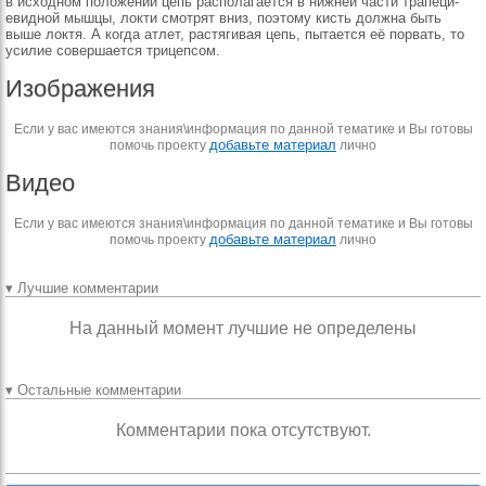
в исходном по­ложении цепь располагает­ся в нижней части трапеци­
евидной мышцы, локти смотрят вниз, поэтому кисть должна быть
выше локтя. А когда атлет, рас­тягивая цепь, пытается её порвать, то
усилие совер­шается трицепсом.
Изображения
Если у вас имеются знания\информация по данной тематике и Вы готовы
добавьте материал
помочь проекту
лично
Видео
Если у вас имеются знания\информация по данной тематике и Вы готовы
добавьте материал
помочь проекту
лично
▾ Лучшие комментарии
На данный момент лучшие не определены
▾ Остальные комментарии
Комментарии пока отсутствуют.