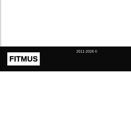
2011-2026 ©
FITMUS
Полезно
Контакты
Пользовательское соглашение
Политика конфиденциальности
Техническая поддержка
Публичная оферта
Предложения и жалобы
support@fitmus.com
Проект
Инструкции