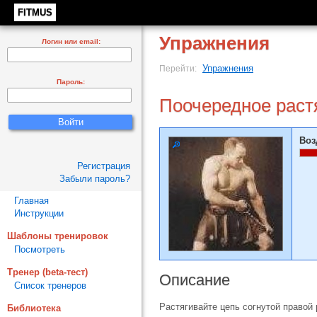
FITMUS
Упражнения
Логин или email:
Упражнения
Перейти:
Пароль:
Поочередное растя
Воз
Регистрация
Забыли пароль?
Главная
Инструкции
Шаблоны тренировок
Посмотреть
Тренер (beta-тест)
Описание
Список тренеров
Растягивайте цепь согнутой правой
Библиотека