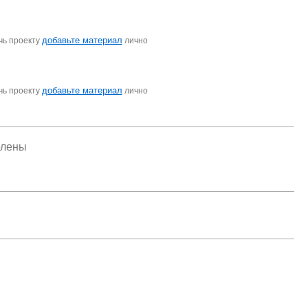
добавьте материал
чь проекту
лично
добавьте материал
чь проекту
лично
елены