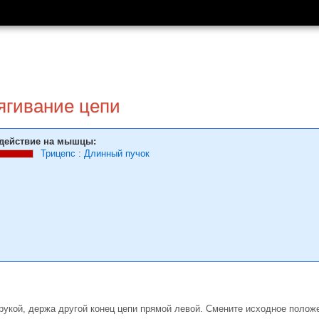
гива­ние цепи
действие на мышцы:
Трицепс
:
Длинный пучок
 рукой, держа другой конец цепи прямой левой. Смените исходное полож